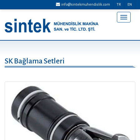
info@sintekmuhendislik.com
TR
EN
Menü
Aç/Kap
SK Bağlama Setleri