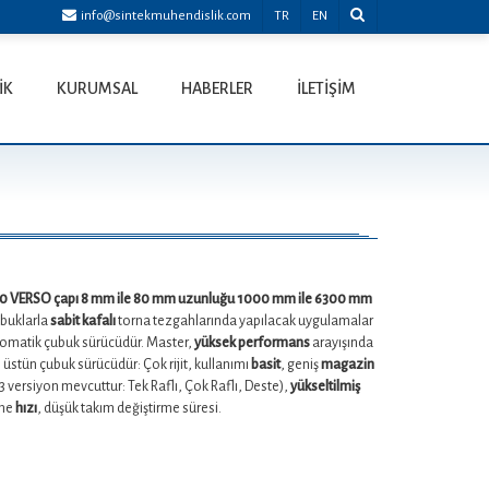
info@sintekmuhendislik.com
TR
EN
İK
KURUMSAL
HABERLER
İLETİŞİM
 VERSO çapı 8 mm ile 80 mm uzunluğu 1000 mm ile 6300 mm
ubuklarla
sabit kafalı
torna tezgahlarında yapılacak uygulamalar
otomatik çubuk sürücüdür. Master,
yüksek performans
arayışında
, üstün çubuk sürücüdür: Çok rijit, kullanımı
basit
, geniş
magazin
3 versiyon mevcuttur: Tek Raflı, Çok Raflı, Deste),
yükseltilmiş
nme
hızı
, düşük takım değiştirme süresi.