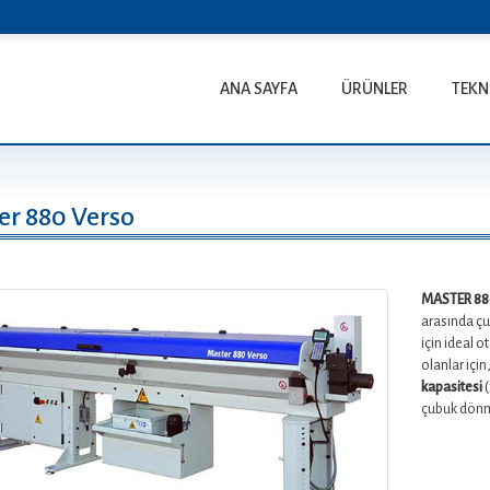
ANA SAYFA
ÜRÜNLER
TEKN
er 880 Verso
MASTER 880
arasında ç
için ideal 
olanlar için
kapasitesi
(
çubuk dö