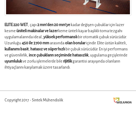
ELITE 220 WET
, çapı
2 mm'den 20 mm'ye
kadar değişen çubuklar için lazer
kesme
üniteli makinalar ve lazer
keme ünteli kayar başlıklı torna tezgahı
uygulamalarında ideal,
yüksek performanslı
bir otomatik çubuk sürücüdür.
Uzunluğu
450 ile 3700 mm
arasında
olan borular
içindir. Elite üstün kaliteli,
kullanımı basit
,
hatasız ve süper hızlı
bir çubuk sürücüdür. En iyi performans
ve güvenilirlik,
ince çubukların seçiminde hatasızlık
, uygulama geçişlerinde
uyumluluk
ve zorlu işlemelerde bile
rijitlik
garantisi arayışında olanların
ihtiyaçlarını karşılamak üzere tasarlandı.
Copyright 2017 - Sintek Mühendislik