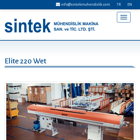
info@sintekmuhendislik.com
TR
EN
Menü
Aç/Kap
Elite 220 Wet