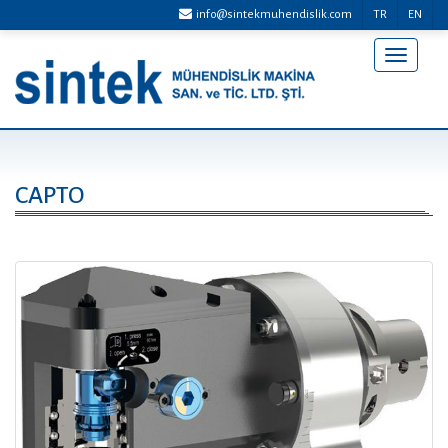
info@sintekmuhendislik.com
TR
EN
Menü
Aç/Kap
CAPTO