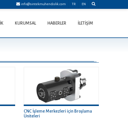
info@sintekmuhendislik.com
TR
EN
İK
KURUMSAL
HABERLER
İLETİŞİM
CNC İşleme Merkezleri için Broşlama
Üniteleri