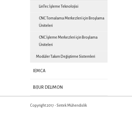
LinTec İşleme Teknolojisi
CNC Tornalama Merkezleri için Broşlama
Üniteleri
CNC İşleme Merkezleri için Broşlama
Üniteleri
Modüler Takım Değiştirme Sistemleri
IEMCA
BIJUR DELIMON
Copyright 2017 - Sintek Mühendislik